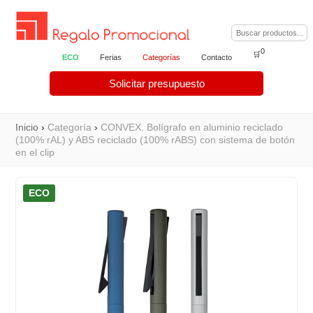
0
🛒
ECO
Ferias
Categorías
Contacto
Solicitar presupuesto
Inicio
›
Categoría
›
CONVEX. Bolígrafo en aluminio reciclado
(100% rAL) y ABS reciclado (100% rABS) con sistema de botón
en el clip
ECO