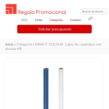
0
🛒
ECO
Ferias
Categorías
Contacto
Solicitar presupuesto
Inicio
›
Categoría
›
GRAFIT COLOUR. Lápiz de carpintero con
dureza HB