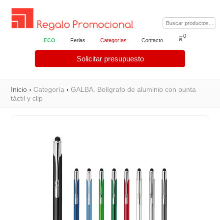
0
🛒
ECO
Ferias
Categorías
Contacto
Solicitar presupuesto
Inicio
›
Categoría
›
GALBA. Bolígrafo de aluminio con punta
táctil y clip