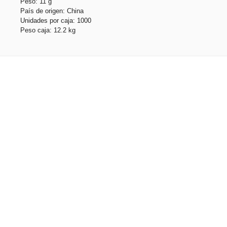
Peso: 11 g
País de origen: China
Unidades por caja: 1000
Peso caja: 12.2 kg
Productos relacionados
ZOE BK. Bolígrafo de aluminio con punta táctil
Stock total: 12166