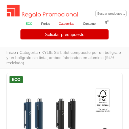
0
🛒
ECO
Ferias
Categorías
Contacto
Solicitar presupuesto
Inicio
›
Categoría
›
KYLIE SET. Set compuesto por un bolígrafo
y un bolígrafo sin tinta, ambos fabricados en aluminio (94%
reciclado)
ECO