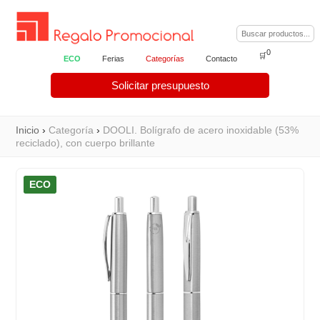
0
🛒
ECO
Ferias
Categorías
Contacto
Solicitar presupuesto
Inicio
›
Categoría
›
DOOLI. Bolígrafo de acero inoxidable (53%
reciclado), con cuerpo brillante
ECO