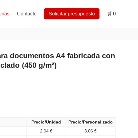
rías
Contacto
Solicitar presupuesto
🛒
0
ara documentos A4 fabricada con
clado (450 g/m²)
Precio/Unidad
Precio/Personalizado
2.04 €
3.06 €