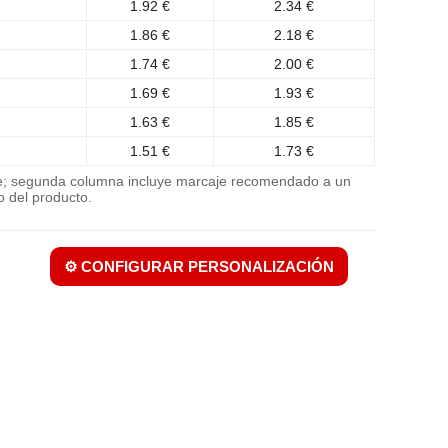
1.92 €
2.34 €
1.86 €
2.18 €
1.74 €
2.00 €
1.69 €
1.93 €
1.63 €
1.85 €
1.51 €
1.73 €
je; segunda columna incluye marcaje recomendado a un
o del producto.
⚙️ CONFIGURAR PERSONALIZACIÓN