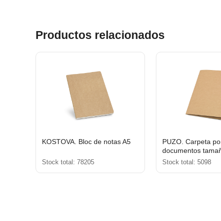
Productos relacionados
KOSTOVA. Bloc de notas A5
PUZO. Carpeta po
documentos tamañ
g/m²)
Stock total: 78205
Stock total: 5098