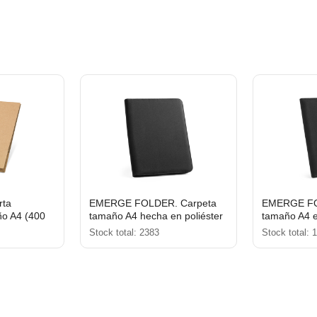
rta
EMERGE FOLDER. Carpeta
EMERGE FOL
o A4 (400
tamaño A4 hecha en poliéster
tamaño A4 e
reciclado (100% rPET) 300D
reciclado (
Stock total: 2383
Stock total: 
con cremallera
con cierre e