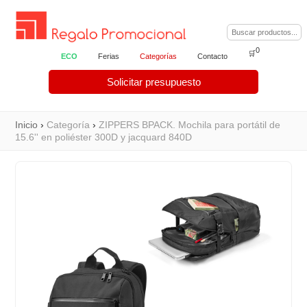
0
🛒
ECO
Ferias
Categorías
Contacto
Solicitar presupuesto
Inicio
›
Categoría
›
ZIPPERS BPACK. Mochila para portátil de
15.6'' en poliéster 300D y jacquard 840D