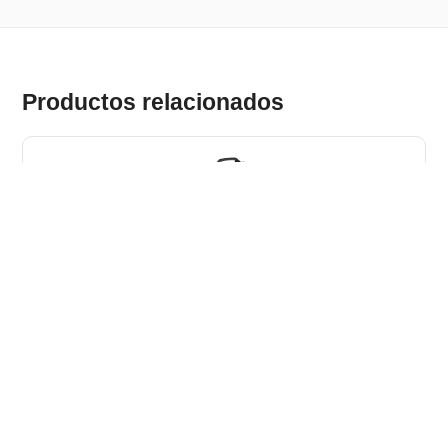
Productos relacionados
GRAPHS BPACK. Mochila para ordenador portátil fabricada
en poliéster 600D de alta densidad 15'6"
Stock total: 4694