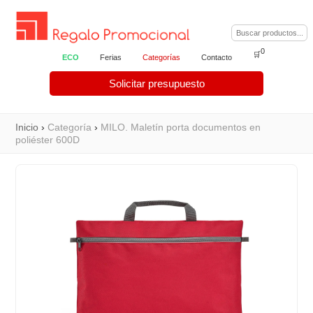
0
🛒
ECO
Ferias
Categorías
Contacto
Solicitar presupuesto
Inicio
›
Categoría
›
MILO. Maletín porta documentos en
poliéster 600D