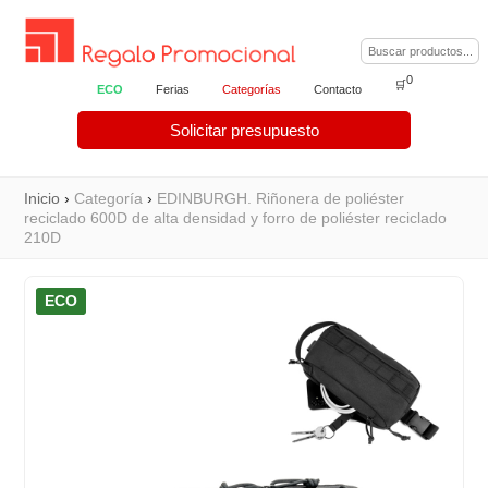
0
🛒
ECO
Ferias
Categorías
Contacto
Solicitar presupuesto
Inicio
›
Categoría
›
EDINBURGH. Riñonera de poliéster
reciclado 600D de alta densidad y forro de poliéster reciclado
210D
ECO