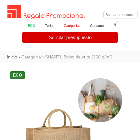
0
🛒
ECO
Ferias
Categorías
Contacto
Solicitar presupuesto
Inicio
›
Categoría
›
SHANTI. Bolso de yute (360 g/m²)
ECO