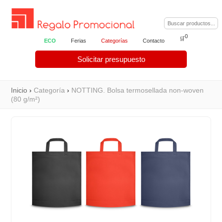
0
🛒
ECO
Ferias
Categorías
Contacto
Solicitar presupuesto
Inicio
›
Categoría
›
NOTTING. Bolsa termosellada non-woven
(80 g/m²)