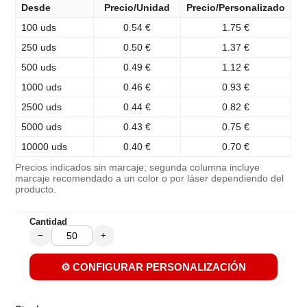
Desde
Precio/Unidad
Precio/Personalizado
100 uds
0.54 €
1.75 €
250 uds
0.50 €
1.37 €
500 uds
0.49 €
1.12 €
1000 uds
0.46 €
0.93 €
2500 uds
0.44 €
0.82 €
5000 uds
0.43 €
0.75 €
10000 uds
0.40 €
0.70 €
Precios indicados sin marcaje; segunda columna incluye
marcaje recomendado a un color o por láser dependiendo del
producto.
Cantidad
−
+
⚙️ CONFIGURAR PERSONALIZACIÓN