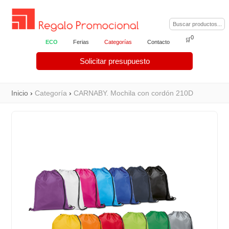
0
🛒
ECO
Ferias
Categorías
Contacto
Solicitar presupuesto
Inicio
›
Categoría
›
CARNABY. Mochila con cordón 210D