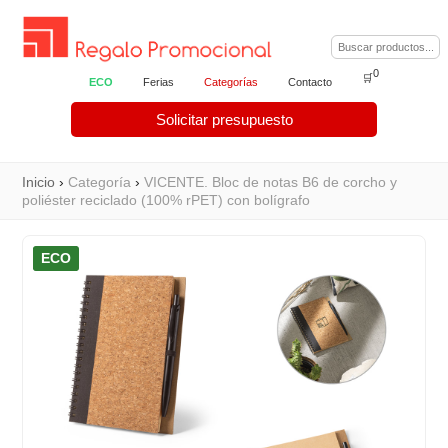
0
🛒
ECO
Ferias
Categorías
Contacto
Solicitar presupuesto
Inicio
›
Categoría
›
VICENTE. Bloc de notas B6 de corcho y
poliéster reciclado (100% rPET) con bolígrafo
ECO