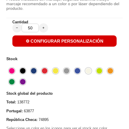
marcaje recomendado a un color o por láser dependiendo del
producto.
Cantidad
−
+
⚙️ CONFIGURAR PERSONALIZACIÓN
Stock
Stock global del producto
Total:
138772
Portugal:
63877
República Checa:
74895
Seleccione un color en los iconos para ver el stock por color.