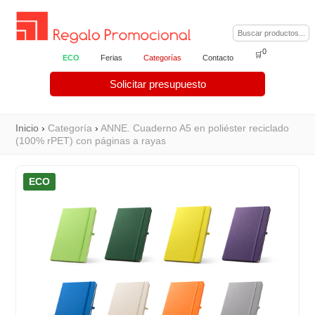
0
🛒
ECO
Ferias
Categorías
Contacto
Solicitar presupuesto
Inicio
›
Categoría
›
ANNE. Cuaderno A5 en poliéster reciclado
(100% rPET) con páginas a rayas
ECO