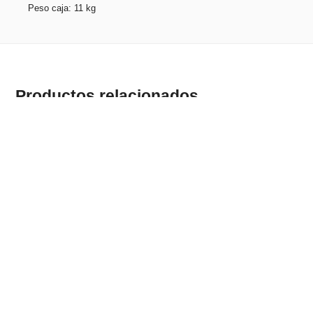
Peso caja: 11 kg
Productos relacionados
ELIOT. Conjunto para escritorio
Stock total: 26534