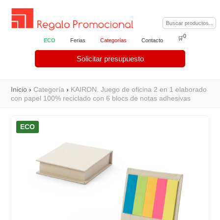
0
🛒
ECO
Ferias
Categorías
Contacto
Solicitar presupuesto
Inicio
›
Categoría
›
KAIRON. Juego de oficina 2 en 1 elaborado
con papel 100% reciclado con 6 blocs de notas adhesivas
ECO