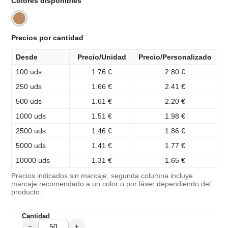
Colores disponibles
Precios por cantidad
Desde
Precio/Unidad
Precio/Personalizado
100 uds
1.76 €
2.80 €
250 uds
1.66 €
2.41 €
500 uds
1.61 €
2.20 €
1000 uds
1.51 €
1.98 €
2500 uds
1.46 €
1.86 €
5000 uds
1.41 €
1.77 €
10000 uds
1.31 €
1.65 €
Precios indicados sin marcaje; segunda columna incluye
marcaje recomendado a un color o por láser dependiendo del
producto.
Cantidad
−
+