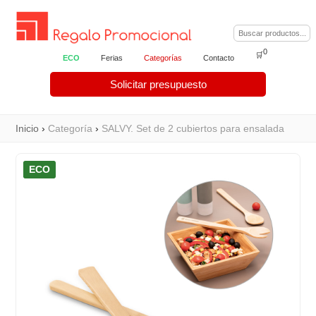
0
🛒
ECO
Ferias
Categorías
Contacto
Solicitar presupuesto
Inicio
›
Categoría
›
SALVY. Set de 2 cubiertos para ensalada
ECO