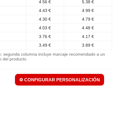
4.56 €
5.38 €
4.43 €
4.99 €
4.30 €
4.79 €
4.03 €
4.48 €
3.76 €
4.17 €
3.49 €
3.89 €
je; segunda columna incluye marcaje recomendado a un
o del producto.
⚙️ CONFIGURAR PERSONALIZACIÓN