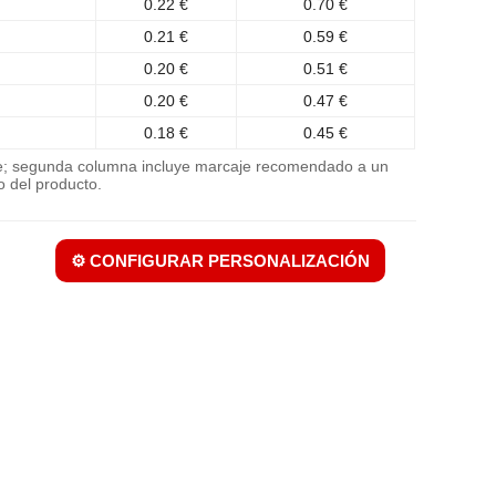
0.22 €
0.70 €
0.21 €
0.59 €
0.20 €
0.51 €
0.20 €
0.47 €
0.18 €
0.45 €
je; segunda columna incluye marcaje recomendado a un
o del producto.
⚙️ CONFIGURAR PERSONALIZACIÓN