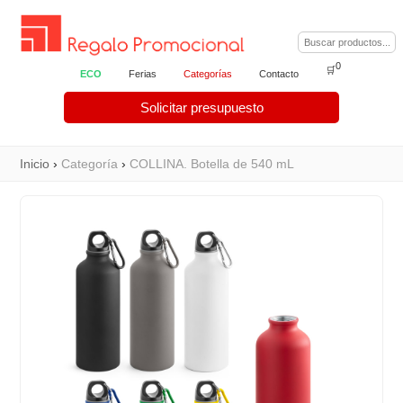
0
🛒
ECO
Ferias
Categorías
Contacto
Solicitar presupuesto
Inicio
›
Categoría
›
COLLINA. Botella de 540 mL