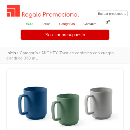
0
🛒
ECO
Ferias
Categorías
Contacto
Solicitar presupuesto
Inicio
›
Categoría
›
MIGHTY. Taza de cerámica con cuerpo
cilíndrico 330 mL