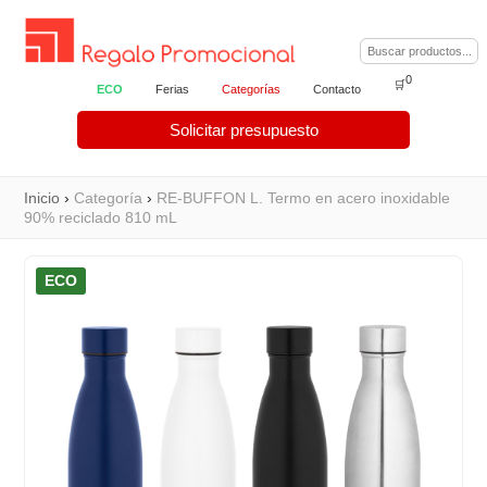
0
🛒
ECO
Ferias
Categorías
Contacto
Solicitar presupuesto
Inicio
›
Categoría
›
RE-BUFFON L. Termo en acero inoxidable
90% reciclado 810 mL
ECO