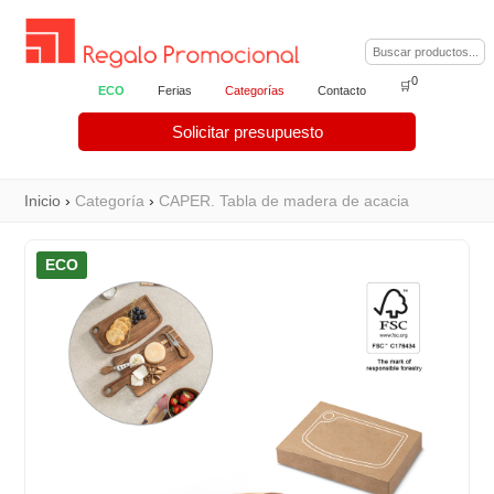
0
🛒
ECO
Ferias
Categorías
Contacto
Solicitar presupuesto
Inicio
›
Categoría
›
CAPER. Tabla de madera de acacia
ECO