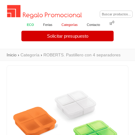
0
🛒
ECO
Ferias
Categorías
Contacto
Solicitar presupuesto
Inicio
›
Categoría
›
ROBERTS. Pastillero con 4 separadores