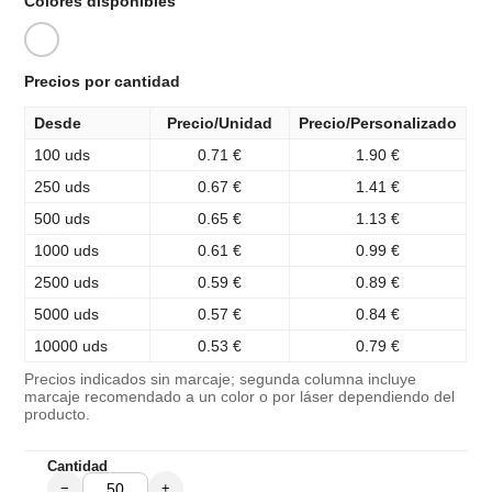
Colores disponibles
Precios por cantidad
Desde
Precio/Unidad
Precio/Personalizado
100 uds
0.71 €
1.90 €
250 uds
0.67 €
1.41 €
500 uds
0.65 €
1.13 €
1000 uds
0.61 €
0.99 €
2500 uds
0.59 €
0.89 €
5000 uds
0.57 €
0.84 €
10000 uds
0.53 €
0.79 €
Precios indicados sin marcaje; segunda columna incluye
marcaje recomendado a un color o por láser dependiendo del
producto.
Cantidad
−
+