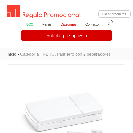
0
🛒
ECO
Ferias
Categorías
Contacto
Solicitar presupuesto
Inicio
›
Categoría
›
NERO. Pastillero con 2 separadores