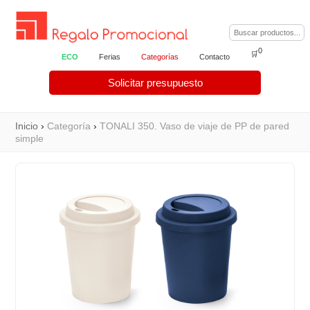
0
🛒
ECO
Ferias
Categorías
Contacto
Solicitar presupuesto
Inicio
›
Categoría
›
TONALI 350. Vaso de viaje de PP de pared
simple