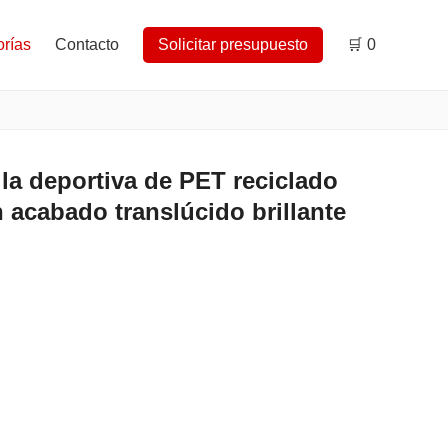
rías
Contacto
Solicitar presupuesto
🛒
0
a deportiva de PET reciclado
 acabado translúcido brillante