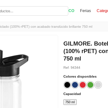
ECO
Ferias
Catego
clado (100% rPET) con acabado translúcido brillante 750 ml
GILMORE. Botell
(100% rPET) con
750 ml
Ref: 94344
Colores disponibles
Capacidad
750 ml