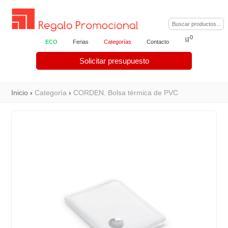
0
🛒
ECO
Ferias
Categorías
Contacto
Solicitar presupuesto
Inicio
›
Categoría
›
CORDEN. Bolsa térmica de PVC