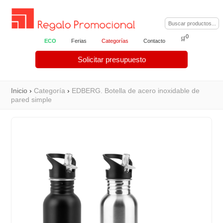
0
🛒
ECO
Ferias
Categorías
Contacto
Solicitar presupuesto
Inicio
›
Categoría
›
EDBERG. Botella de acero inoxidable de
pared simple