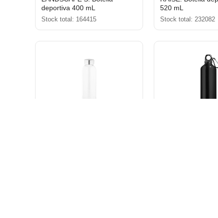
deportiva 400 mL
520 mL
Stock total: 164415
Stock total: 232082
SOLER. Botella de vidrio de
LANDSCAPE L. Bot
500ml
deportiva 800 mL
Stock total: 34039
Stock total: 103450