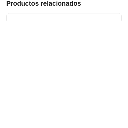
Productos relacionados
SALSA. Conjunto de 2 utensilios para barbacoa, hechos en
bambú y acero inoxidable
Stock total: 2149