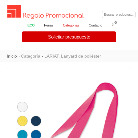
0
🛒
ECO
Ferias
Categorías
Contacto
Solicitar presupuesto
Inicio
›
Categoría
›
LARIAT. Lanyard de poliéster