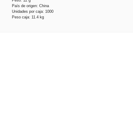
Peso: 12 g
País de origen: China
Unidades por caja: 1000
Peso caja: 11.4 kg
Productos relacionados
WEAVE. Lanyard tipo cordón y fabricado en poliéster
Stock total: 63682