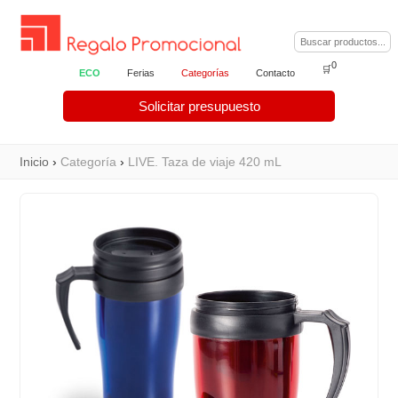
0
🛒
ECO
Ferias
Categorías
Contacto
Solicitar presupuesto
Inicio
›
Categoría
›
LIVE. Taza de viaje 420 mL