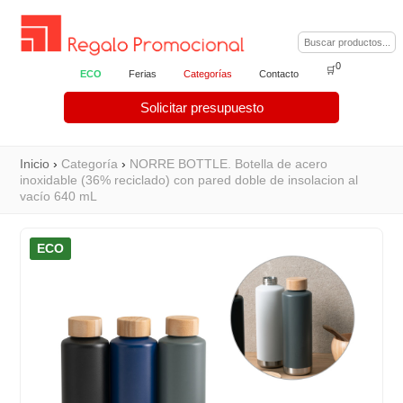
0
🛒
ECO
Ferias
Categorías
Contacto
Solicitar presupuesto
Inicio
›
Categoría
›
NORRE BOTTLE. Botella de acero
inoxidable (36% reciclado) con pared doble de insolacion al
vacío 640 mL
ECO