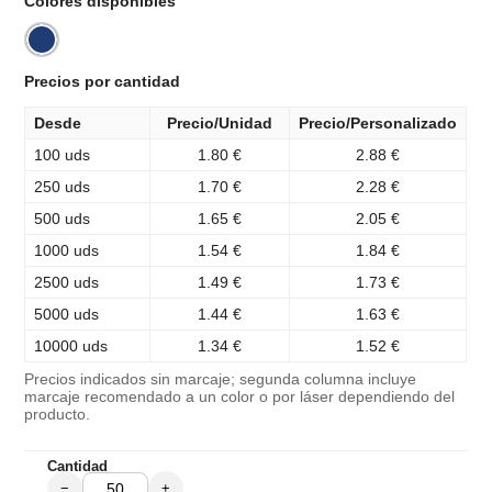
Colores disponibles
Precios por cantidad
Desde
Precio/Unidad
Precio/Personalizado
100 uds
1.80 €
2.88 €
250 uds
1.70 €
2.28 €
500 uds
1.65 €
2.05 €
1000 uds
1.54 €
1.84 €
2500 uds
1.49 €
1.73 €
5000 uds
1.44 €
1.63 €
10000 uds
1.34 €
1.52 €
Precios indicados sin marcaje; segunda columna incluye
marcaje recomendado a un color o por láser dependiendo del
producto.
Cantidad
−
+