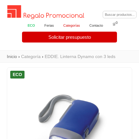
0
🛒
ECO
Ferias
Categorías
Contacto
Solicitar presupuesto
Inicio
›
Categoría
›
EDDIE. Linterna Dynamo con 3 leds
ECO