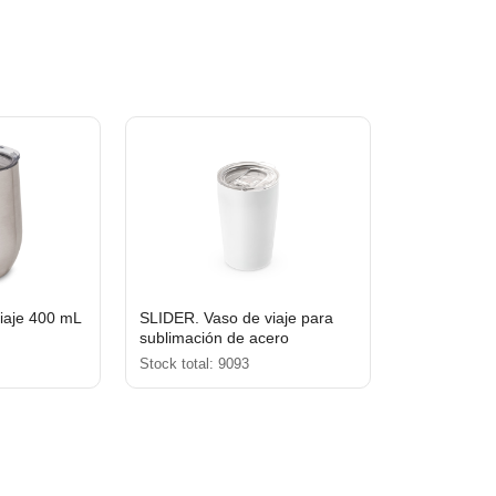
iaje 400 mL
SLIDER. Vaso de viaje para
sublimación de acero
inoxidable 380 mL
Stock total: 9093