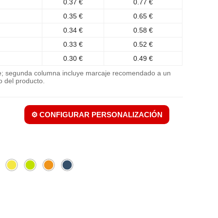
0.37 €
0.77 €
0.35 €
0.65 €
0.34 €
0.58 €
0.33 €
0.52 €
0.30 €
0.49 €
je; segunda columna incluye marcaje recomendado a un
o del producto.
⚙️ CONFIGURAR PERSONALIZACIÓN