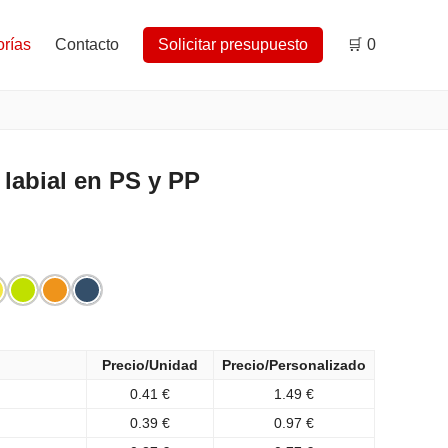
rías
Contacto
Solicitar presupuesto
🛒
0
labial en PS y PP
Precio/Unidad
Precio/Personalizado
0.41 €
1.49 €
0.39 €
0.97 €