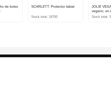
o de bolso
SCARLETT. Protector labial
JOLIE VEGAN
e
vegano, en 
(100% rABS)
Stock total: 18700
Stock total: 
de vainilla
FAQ
Técnicas de Marcaje
Términos Legales
Catálogo PDF
© 2026 Regalopromocional.com — Todos los derechos reservados