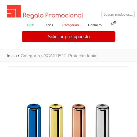
0
🛒
ECO
Ferias
Categorías
Contacto
Solicitar presupuesto
Inicio
›
Categoría
›
SCARLETT. Protector labial