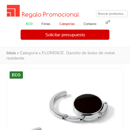
0
🛒
ECO
Ferias
Categorías
Contacto
Solicitar presupuesto
Inicio
›
Categoría
›
FLORENCE. Gancho de bolso de metal
resistente
ECO