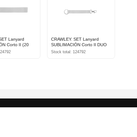
SET Lanyard
CRAWLEY. SET Lanyard
N Corto II (20
SUBLIMACIÓN Corto II DUO
illa Ø 32 mm
(20 mm) con anilla Ø 32 mm y
124792
Stock total: 124792
mosquetón de gatillo de 20
mm