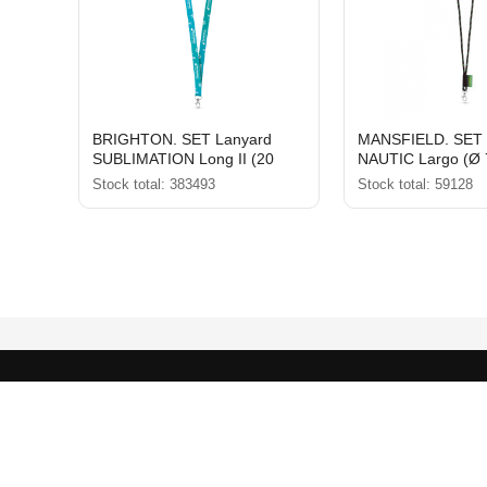
BRIGHTON. SET Lanyard
MANSFIELD. SET 
SUBLIMATION Long II (20
NAUTIC Largo (Ø 
mm) con mosquetón de 20
mosquetón de gati
Stock total: 383493
Stock total: 59128
mm
y cierre de seguri
mm