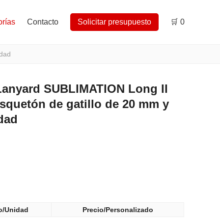
rías
Contacto
Solicitar presupuesto
🛒
0
idad
anyard SUBLIMATION Long II
quetón de gatillo de 20 mm y
idad
o/Unidad
Precio/Personalizado