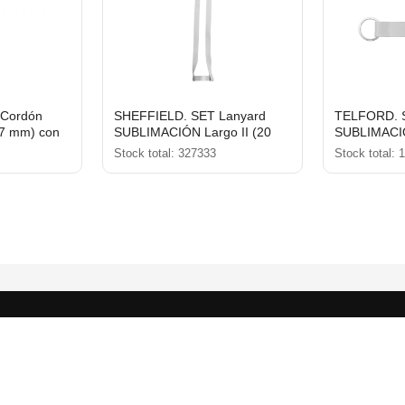
Cordón
SHEFFIELD. SET Lanyard
TELFORD. 
7 mm) con
SUBLIMACIÓN Largo II (20
SUBLIMACIÓ
llo de 9 mm
mm) Duo con lanyard de
mm) con An
Stock total: 327333
Stock total: 
dad de Ø 7
sublimación portavasos
FAQ
Técnicas de Marcaje
Términos Legales
Catálogo PDF