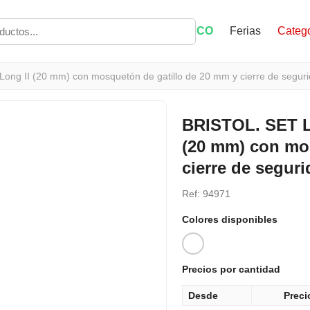
ECO
Ferias
Catego
g II (20 mm) con mosquetón de gatillo de 20 mm y cierre de segur
BRISTOL. SET L
(20 mm) con mos
cierre de segur
Ref: 94971
Colores disponibles
Precios por cantidad
Desde
Preci