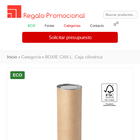
0
🛒
ECO
Ferias
Categorías
Contacto
Solicitar presupuesto
Inicio
›
Categoría
›
BOXIE CAN L. Caja cilíndrica
ECO