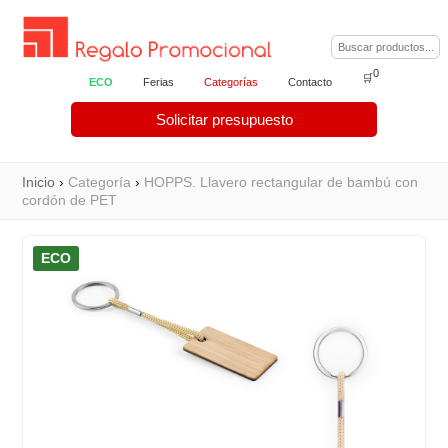
0
🛒
ECO
Ferias
Categorías
Contacto
Solicitar presupuesto
Inicio
›
Categoría
›
HOPPS. Llavero rectangular de bambú con
cordón de PET
ECO