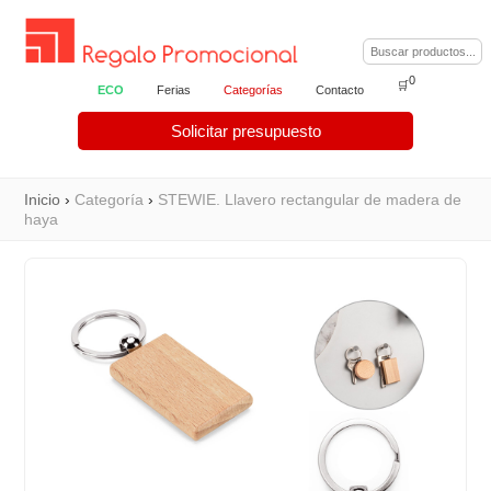
0
🛒
ECO
Ferias
Categorías
Contacto
Solicitar presupuesto
Inicio
›
Categoría
›
STEWIE. Llavero rectangular de madera de
haya