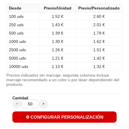
Desde
Precio/Unidad
Precio/Personalizado
100 uds
1.52 €
2.60 €
250 uds
1.43 €
2.01 €
500 uds
1.39 €
1.79 €
1000 uds
1.30 €
1.62 €
2500 uds
1.26 €
1.51 €
5000 uds
1.21 €
1.42 €
10000 uds
1.13 €
1.32 €
Precios indicados sin marcaje; segunda columna incluye
marcaje recomendado a un color o por láser dependiendo del
producto.
Cantidad
−
+
⚙️ CONFIGURAR PERSONALIZACIÓN