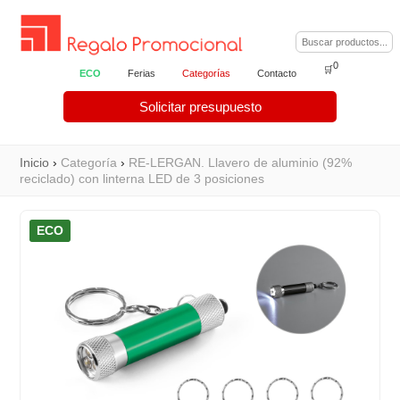
0
🛒
ECO
Ferias
Categorías
Contacto
Solicitar presupuesto
Inicio
›
Categoría
›
RE-LERGAN. Llavero de aluminio (92%
reciclado) con linterna LED de 3 posiciones
ECO