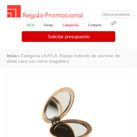
0
🛒
ECO
Ferias
Categorías
Contacto
Solicitar presupuesto
Inicio
›
Categoría
›
KAYLA. Espejo redondo de aluminio de
doble cara con cierre magnético