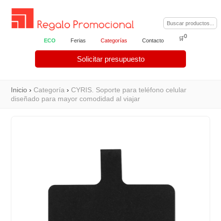
0
🛒
ECO
Ferias
Categorías
Contacto
Solicitar presupuesto
Inicio
›
Categoría
›
CYRIS. Soporte para teléfono celular
diseñado para mayor comodidad al viajar