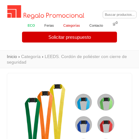
0
🛒
ECO
Ferias
Categorías
Contacto
Solicitar presupuesto
Inicio
›
Categoría
›
LEEDS. Cordón de poliéster con cierre de
seguridad