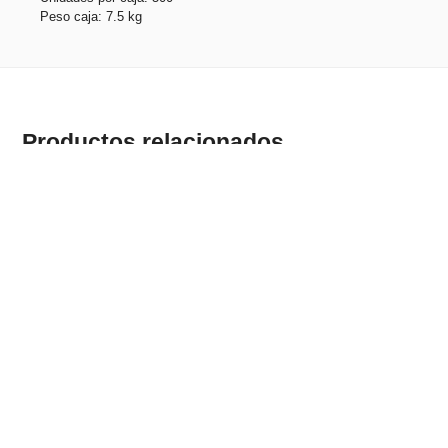
Peso caja: 7.5 kg
Productos relacionados
CORKS. Llavero de corcho y metal
Stock total: 4775