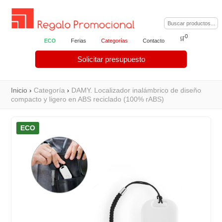
0
🛒
ECO
Ferias
Categorías
Contacto
Solicitar presupuesto
Inicio
›
Categoría
›
DAMY. Localizador inalámbrico de diseño
compacto y ligero en ABS reciclado (100% rABS)
ECO