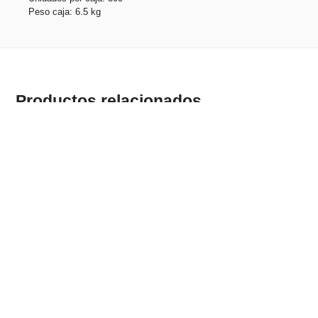
Peso caja: 6.5 kg
Productos relacionados
EMMY. Cable USB 3 en 1 hecho en ABS y PVC
Stock total: 22