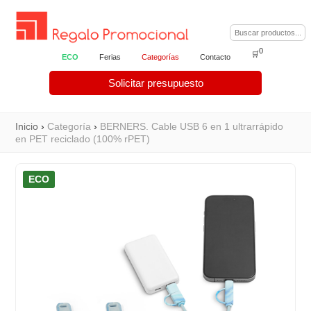
0
🛒
ECO
Ferias
Categorías
Contacto
Solicitar presupuesto
Inicio
›
Categoría
›
BERNERS. Cable USB 6 en 1 ultrarrápido
en PET reciclado (100% rPET)
ECO