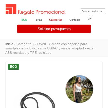
0
🛒
ECO
Ferias
Categorías
Contacto
Solicitar presupuesto
Inicio
›
Categoría
›
ZEWAIL. Cordón con soporte para
smartphone incluido, cable USB-C y varios adaptadores en
ABS reciclado y TPE reciclado
ECO