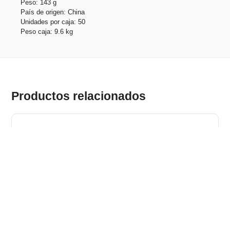
Peso: 143 g
País de origen: China
Unidades por caja: 50
Peso caja: 9.6 kg
Productos relacionados
FLOREY. Altavoz portátil de 3W con 4h de autonomía,
fabricado en aluminio reciclado (100% rAL) y ABS reciclado
(100% rABS)
Stock total: 4421